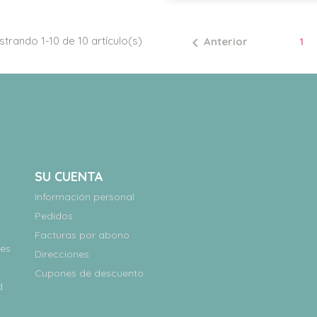
trando 1-10 de 10 artículo(s)
Anterior
1

SU CUENTA
Información personal
Pedidos
Facturas por abono
nes
Direcciones
Cupones de descuento
d