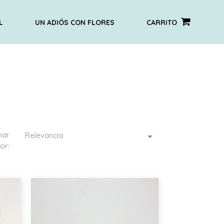
L
UN ADIÓS CON FLORES
CARRITO
nar
Relevancia

or: