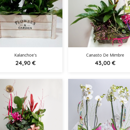


Kalanchoe's
Canasto De Mimbre
24,90 €
43,00 €