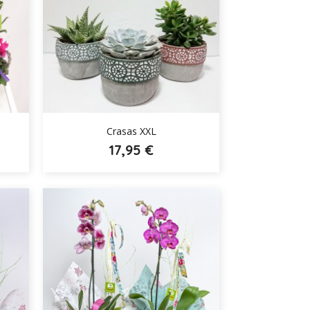

Crasas XXL
17,95 €