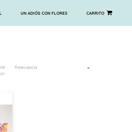
L
UN ADIÓS CON FLORES
CARRITO
nar
Relevancia

or: